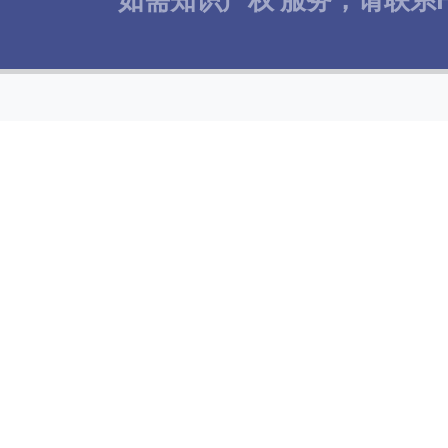
豪普特曼·汉姆律师
果。本所律师在美
公司总部：
2318 Mill Road, 1
亚历山德里亚市，弗吉
电话：
+1 (703) 6
传真：
+1 (703) 