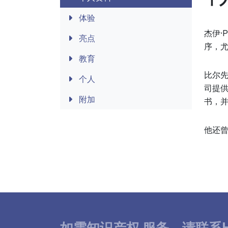
体验
杰伊·
亮点
序，
教育
比尔
个人
司提
附加
书，并
他还
如需知识产权
服务，
请联系H